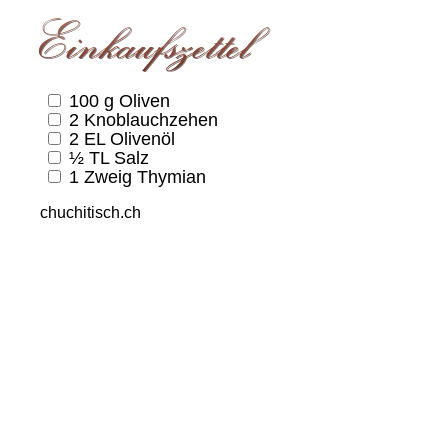
100
g
Oliven
2
Knoblauchzehen
2
EL
Olivenöl
½
TL
Salz
1
Zweig
Thymian
chuchitisch.ch