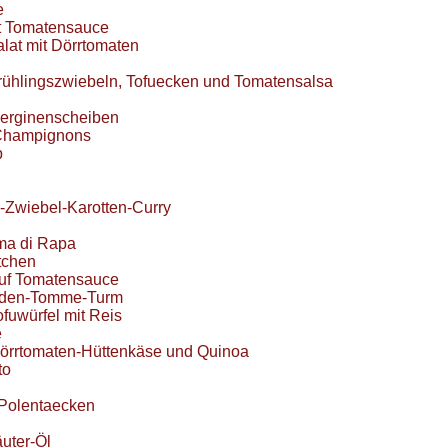
e
it Tomatensauce
lat mit Dörrtomaten
rühlingszwiebeln, Tofuecken und Tomatensalsa
berginenscheiben
Champignons
p
Zwiebel-Karotten-Curry
i
ma di Rapa
tchen
auf Tomatensauce
nden-Tomme-Turm
fuwürfel mit Reis
e
Dörrtomaten-Hüttenkäse und Quinoa
to
 Polentaecken
uter-Öl