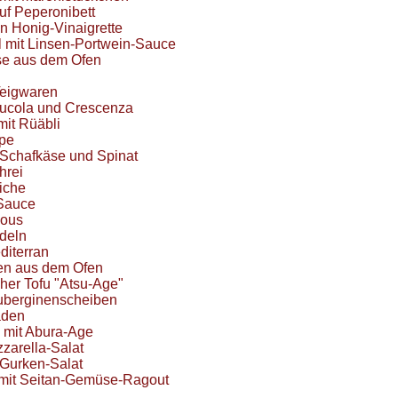
uf Peperonibett
an Honig-Vinaigrette
 mit Linsen-Portwein-Sauce
e aus dem Ofen
Teigwaren
Rucola und Crescenza
it Rüäbli
pe
 Schafkäse und Spinat
hrei
iche
Sauce
cous
deln
diterran
en aus dem Ofen
her Tofu "Atsu-Age"
uberginenscheiben
aden
 mit Abura-Age
zarella-Salat
-Gurken-Salat
 mit Seitan-Gemüse-Ragout