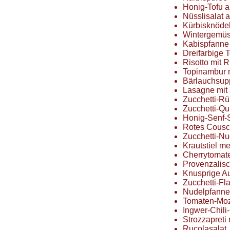
Honig-Tofu a
Nüsslisalat 
Kürbisknödel
Wintergemüs
Kabispfanne
Dreifarbige 
Risotto mit 
Topinambur m
Bärlauchsup
Lasagne mit
Zucchetti-Rü
Zucchetti-Qu
Honig-Senf-
Rotes Cous
Zucchetti-Nu
Krautstiel me
Cherrytomat
Provenzalisc
Knusprige A
Zucchetti-Fl
Nudelpfanne
Tomaten-Moz
Ingwer-Chili
Strozzapreti
Rucolasalat