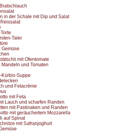
Bratschlauch
ensalat
n in der Schale mit Dip und Salat
 Reissalat
e
-Torte
sten-Taler
türe
it Gemüse
chen
ktätschli mit Ofentomate
it Mandeln und Tomaten
l-Kürbis-Suppe
delecken
uch und Fetacrème
mus
tto mit Feta
mit Lauch und scharfen Randen
tten mit Pastinaken und Randen
otto mit geräuchertem Mozzarella
li auf Spinat
hnitze mit Safranjoghurt
-Gemüse