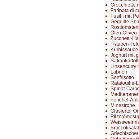
Orecchiette m
Farinata di c
Fusilli mit Pe
Gegrillte Shi
Rösttomate
Ofen-Oliven
Zucchetti-H
Trauben-Tof
Kürbissauce
Joghurt mit 
Safrankartoff
Linsencurry 
Labneh
Senfrisotto
Ratatouille-
Spinat-Carb
Mediterrane
Fenchel-Apf
Minestrone
Glasierter O
Pilzcrèmesu
Weissweinris
Broccolisalat
Griechischer
Gebratene Z