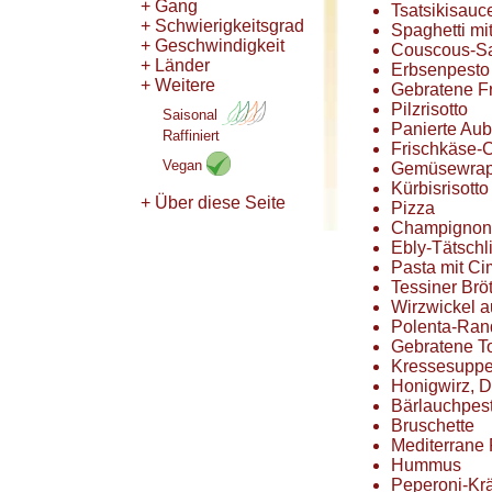
+ Gang
Tsatsikisauc
+ Schwierigkeitsgrad
Spaghetti m
+ Geschwindigkeit
Couscous-Sa
+ Länder
Erbsenpesto
+ Weitere
Gebratene F
Pilzrisotto
Saisonal
Panierte Au
Raffiniert
Frischkäse-
Vegan
Gemüsewra
Kürbisrisotto
+ Über diese Seite
Pizza
Champignon-
Ebly-Tätschl
Pasta mit Ci
Tessiner Brö
Wirzwickel 
Polenta-Ra
Gebratene To
Kressesupp
Honigwirz, 
Bärlauchpes
Bruschette
Mediterrane
Hummus
Peperoni-Krä