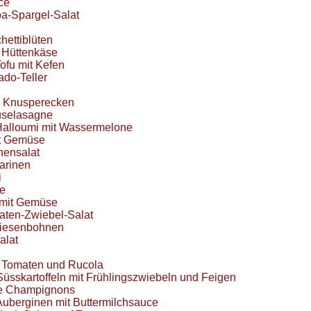
ce
a-Spargel-Salat
hettiblüten
t Hüttenkäse
ofu mit Kefen
do-Teller
 Knusperecken
üselasagne
Halloumi mit Wassermelone
it Gemüse
ensalat
arinen
i
e
mit Gemüse
ten-Zwiebel-Salat
Riesenbohnen
alat
t Tomaten und Rucola
sskartoffeln mit Frühlingszwiebeln und Feigen
e Champignons
uberginen mit Buttermilchsauce