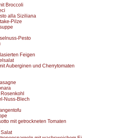
it Broccoli
eci
sto alla Siziliana
itake-Pilze
nsuppe
aselnuss-Pesto
u
glasierten Feigen
elsalat
mit Auberginen und Cherrytomaten
Lasagne
onara
r Rosenkohl
el-Nuss-Blech
rangentofu
ppe
otto mit getrockneten Tomaten
 Salat
itronenspargeln mit wachsweichem Ei