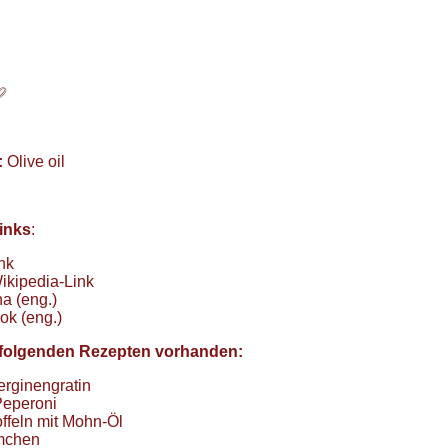
:
Olive oil
inks
:
nk
ikipedia-Link
a (eng.)
ok (eng.)
in folgenden Rezepten vorhanden:
rginengratin
 Peperoni
ffeln mit Mohn-Öl
mchen