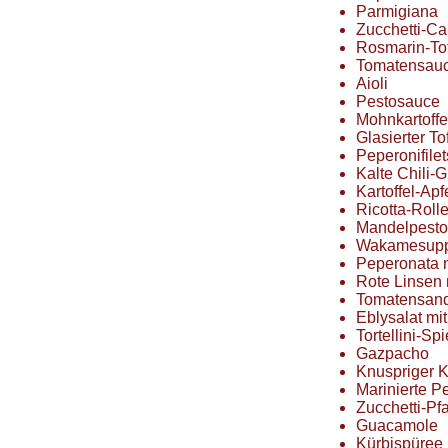
Parmigiana
Zucchetti-Ca
Rosmarin-To
Tomatensau
Aioli
Pestosauce
Mohnkartoffe
Glasierter To
Peperonifilet
Kalte Chili-
Kartoffel-Ap
Ricotta-Roll
Mandelpesto
Wakamesupp
Peperonata 
Rote Linsen 
Tomatensan
Eblysalat mit
Tortellini-Sp
Gazpacho
Knuspriger K
Marinierte Pe
Zucchetti-Pf
Guacamole
Kürbispüree 