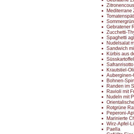
Zitronencou
Mediterrane 
Tomatenspätz
Sommergrüne
Gebratener 
Zucchetti-T
Spaghetti agl
Nudelsalat 
Sandwich mi
Kürbis aus 
Süsskartoffe
Safranrisotto 
Krautstiel-Ol
Auberginen-
Bohnen-Spi
Randen im S
Ravioli mit 
Nudeln mit 
Orientalisch
Rotgrüne Rav
Peperoni-Ap
Marinierte 
Wirz-Apfel-L
Paella