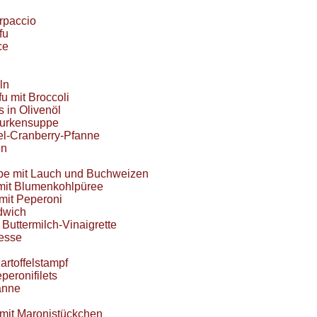
rpaccio
fu
ce
ln
fu mit Broccoli
s in Olivenöl
Gurkensuppe
fel-Cranberry-Pfanne
en
e mit Lauch und Buchweizen
mit Blumenkohlpüree
mit Peperoni
dwich
 Buttermilch-Vinaigrette
iesse
artoffelstampf
peronifilets
anne
mit Maronistückchen