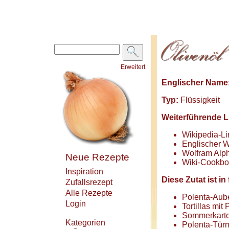
Erweitert
Englischer Name
Typ:
Flüssigkeit
Weiterführende L
Wikipedia-Li
Englischer W
Wolfram Alph
Neue Rezepte
Wiki-Cookbo
Inspiration
Diese Zutat ist 
Zufallsrezept
Alle Rezepte
Polenta-Aube
Login
Tortillas mit
Sommerkarto
Kategorien
Polenta-Tür