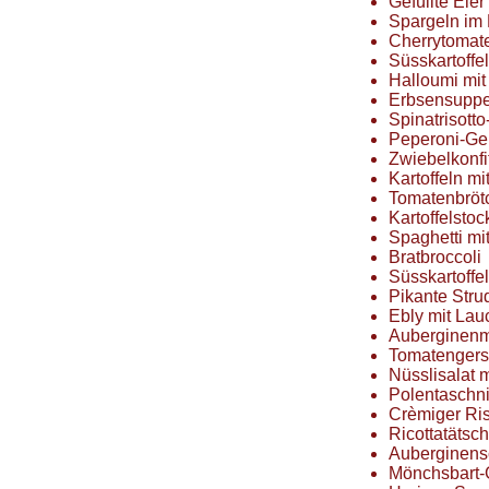
Gefüllte Eier
Spargeln im 
Cherrytomat
Süsskartoffel
Halloumi mit
Erbsensupp
Spinatrisotto
Peperoni-Ger
Zwiebelkonfi
Kartoffeln m
Tomatenbröt
Kartoffelstoc
Spaghetti m
Bratbroccoli
Süsskartoffe
Pikante Stru
Ebly mit La
Auberginen
Tomatengerso
Nüsslisalat 
Polentaschni
Crèmiger Ris
Ricottatätsch
Auberginensc
Mönchsbart