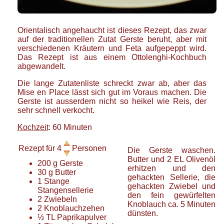
Orientalisch angehaucht ist dieses Rezept, das zwar
auf der traditionellen Zutat Gerste beruht, aber mit
verschiedenen Kräutern und Feta aufgepeppt wird.
Das Rezept ist aus einem Ottolenghi-Kochbuch
abgewandelt.
Die lange Zutatenliste schreckt zwar ab, aber das
Mise en Place lässt sich gut im Voraus machen. Die
Gerste ist ausserdem nicht so heikel wie Reis, der
sehr schnell verkocht.
Kochzeit
: 60 Minuten
Rezept für
4
Personen
Die Gerste waschen.
Butter und 2 EL Olivenöl
200
g
Gerste
erhitzen und den
30
g
Butter
gehackten Sellerie, die
1
Stange
gehackten Zwiebel und
Stangensellerie
den fein gewürfelten
2
Zwiebeln
Knoblauch ca. 5 Minuten
2
Knoblauchzehen
dünsten.
½
TL
Paprikapulver