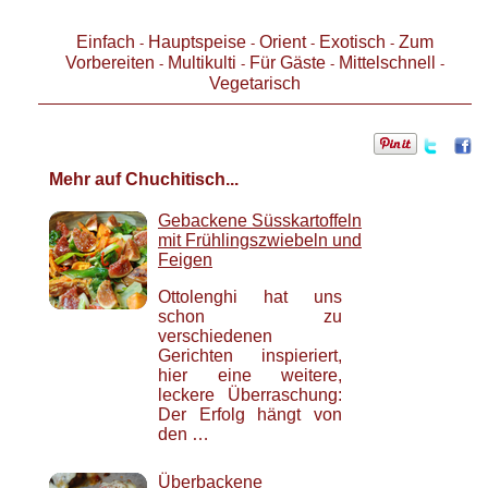
Einfach
Hauptspeise
Orient
Exotisch
Zum
-
-
-
-
Vorbereiten
Multikulti
Für Gäste
Mittelschnell
-
-
-
-
Vegetarisch
Mehr auf Chuchitisch...
Gebackene Süsskartoffeln
mit Frühlingszwiebeln und
Feigen
Ottolenghi hat uns
schon zu
verschiedenen
Gerichten inspieriert,
hier eine weitere,
leckere Überraschung:
Der Erfolg hängt von
den …
Überbackene