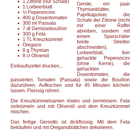
1
Zitrone
(nur Schale)
Gerste, ein paar
1
Lorbeerblatt
Thymianblätter,
½
Peperoncino
Paprikapulver, die
400
g
Dosentomaten
Schale der Zitrone (nicht
300
ml
Passata
mit einer Raffel
7
dl
Gemüsebouillon
abreiben, sondern mit
300
g
Feta
einem Sparschäler
1
TL
Kreuzkümmel
breite Streifen
Oregano
abschneiden),
8
g
Thymian
Lorbeerblatt, fein
8
cl
Olivenöl
gehackte Peperoncini
(ohne Kerne), die
Einkaufszettel drucken...
gehackten
Dosentomaten, die
passierten Tomaten (Passata) sowie die Bouillon
dazurühren. Aufkochen und für 45 Minuten köcheln
lassen. Fleissig rühren.
Die Kreuzkümmelsamen rösten und zermörsern. Feta
zerkrümeln und mit Olivenöl und dem Kreuzkümmel
mischen.
Das fertige Gersotto ist dickflüssig. Mit dem Feta
beträufeln und mit Oreganoblättchen dekorieren.