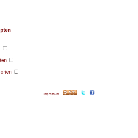
pten
l
aten
gorien
Impressum