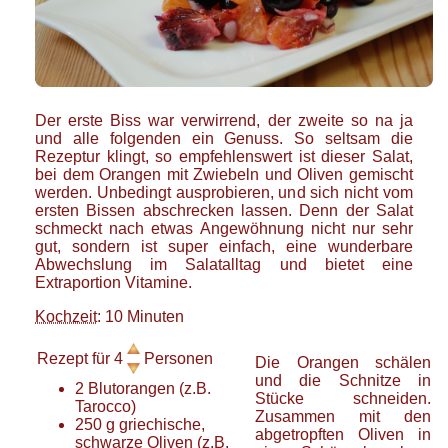
Der erste Biss war verwirrend, der zweite so na ja
und alle folgenden ein Genuss. So seltsam die
Rezeptur klingt, so empfehlenswert ist dieser Salat,
bei dem Orangen mit Zwiebeln und Oliven gemischt
werden. Unbedingt ausprobieren, und sich nicht vom
ersten Bissen abschrecken lassen. Denn der Salat
schmeckt nach etwas Angewöhnung nicht nur sehr
gut, sondern ist super einfach, eine wunderbare
Abwechslung im Salatalltag und bietet eine
Extraportion Vitamine.
Kochzeit
: 10 Minuten
Rezept für
4
Personen
Die Orangen schälen
und die Schnitze in
2
Blutorangen
(z.B.
Stücke schneiden.
Tarocco)
Zusammen mit den
250
g
griechische,
abgetropften Oliven in
schwarze Oliven
(z.B.