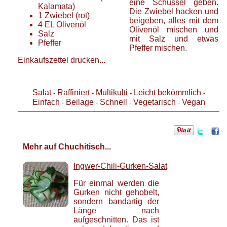
eine Schüssel geben.
Kalamata)
Die Zwiebel hacken und
1
Zwiebel
(rot)
beigeben, alles mit dem
4
EL
Olivenöl
Olivenöl mischen und
Salz
mit Salz und etwas
Pfeffer
Pfeffer mischen.
Einkaufszettel drucken...
Salat
Raffiniert
Multikulti
Leicht bekömmlich
-
-
-
-
Einfach
Beilage
Schnell
Vegetarisch
Vegan
-
-
-
-
Mehr auf Chuchitisch...
Ingwer-Chili-Gurken-Salat
Für einmal werden die
Gurken nicht gehobelt,
sondern bandartig der
Länge nach
aufgeschnitten. Das ist