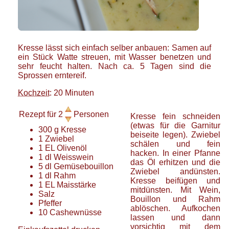
Kresse lässt sich einfach selber anbauen: Samen auf
ein Stück Watte streuen, mit Wasser benetzen und
sehr feucht halten. Nach ca. 5 Tagen sind die
Sprossen erntereif.
Kochzeit
: 20 Minuten
Rezept für
2
Personen
Kresse fein schneiden
(etwas für die Garnitur
300
g
Kresse
beiseite legen). Zwiebel
1
Zwiebel
schälen und fein
1
EL
Olivenöl
hacken. In einer Pfanne
1
dl
Weisswein
das Öl erhitzen und die
5
dl
Gemüsebouillon
Zwiebel andünsten.
1
dl
Rahm
Kresse beifügen und
1
EL
Maisstärke
mitdünsten. Mit Wein,
Salz
Bouillon und Rahm
Pfeffer
ablöschen. Aufkochen
10
Cashewnüsse
lassen und dann
vorsichtig mit dem