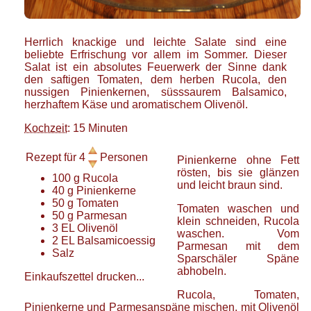
Herrlich knackige und leichte Salate sind eine
beliebte Erfrischung vor allem im Sommer. Dieser
Salat ist ein absolutes Feuerwerk der Sinne dank
den saftigen Tomaten, dem herben Rucola, den
nussigen Pinienkernen, süsssaurem Balsamico,
herzhaftem Käse und aromatischem Olivenöl.
Kochzeit
: 15 Minuten
Rezept für
4
Personen
Pinienkerne ohne Fett
rösten, bis sie glänzen
100
g
Rucola
und leicht braun sind.
40
g
Pinienkerne
50
g
Tomaten
Tomaten waschen und
50
g
Parmesan
klein schneiden, Rucola
3
EL
Olivenöl
waschen. Vom
2
EL
Balsamicoessig
Parmesan mit dem
Salz
Sparschäler Späne
abhobeln.
Einkaufszettel drucken...
Rucola, Tomaten,
Pinienkerne und Parmesanspäne mischen, mit Olivenöl