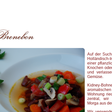
Auf der Such
Holländisch-I
einer pflanzl
Knochen oder
und verlass
Gemüse.
Kidney-Boh
aromatischen
Wohnung riec
zentral, wir
Morga aus de
Wir verwend