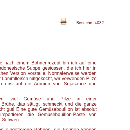
-
Besuche: 4082
e nach einem Bohnenrezept bin ich auf eine
ndonesische Suppe gestossen, die ich hier in
ichen Version vorstelle. Normalerweise werden
 Lammfleisch mitgekocht, wir verwenden Pilze
en uns auf die Aromen von Sojasauce und
nen, viel Gemüse und Pilze in einer
 Brühe, das sättigt, schmeckt und die ganze
ht gut! Eine gute Gemüsebouillon ist absolut
 importieren die Gemüsebouillon-Paste von
r Schweiz.
en eingefrorene Bohnen, die Bohnen können