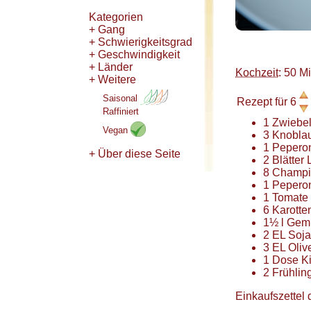
Kategorien
+ Gang
+ Schwierigkeitsgrad
+ Geschwindigkeit
+ Länder
Kochzeit
: 50 M
+ Weitere
Saisonal
Rezept für
6
Raffiniert
1
Zwiebe
Vegan
3
Knobla
1
Pepero
+ Über diese Seite
2
Blätter
8
Champi
1
Pepero
1
Tomate
6
Karotte
1½
l
Gemü
2
EL
Soj
3
EL
Oliv
1
Dose
K
2
Frühlin
Einkaufszettel 