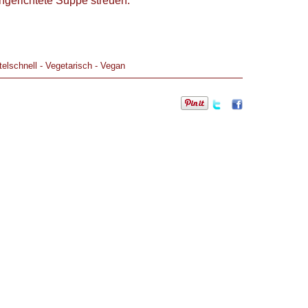
ngerichtete Suppe streuen.
telschnell
-
Vegetarisch
-
Vegan