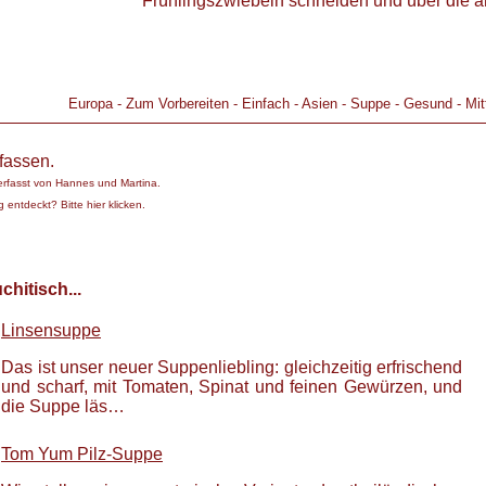
Frühlingszwiebeln schneiden und über die a
Europa
-
Zum Vorbereiten
-
Einfach
-
Asien
-
Suppe
-
Gesund
-
Mit
fassen.
erfasst von
Hannes und Martina
.
 entdeckt? Bitte hier klicken.
hitisch...
Linsensuppe
Das ist unser neuer Suppenliebling: gleichzeitig erfrischend
und scharf, mit Tomaten, Spinat und feinen Gewürzen, und
die Suppe läs…
Tom Yum Pilz-Suppe