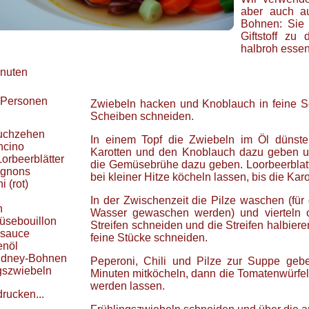
aber auch a
Bohnen: Sie 
Giftstoff zu
halbroh essen
inuten
Personen
Zwiebeln hacken und Knoblauch in feine S
Scheiben schneiden.
l
uchzehen
In einem Topf die Zwiebeln im Öl dünste
ncino
Karotten und den Knoblauch dazu geben u
Lorbeerblätter
die Gemüsebrühe dazu geben. Loorbeerblat
gnons
bei kleiner Hitze köcheln lassen, bis die Kar
ni
(rot)
In der Zwischenzeit die Pilze waschen (fü
n
Wasser gewaschen werden) und vierteln o
sebouillon
Streifen schneiden und die Streifen halbiere
asauce
feine Stücke schneiden.
enöl
idney-Bohnen
Peperoni, Chili und Pilze zur Suppe geb
gszwiebeln
Minuten mitköcheln, dann die Tomatenwürfe
werden lassen.
drucken...