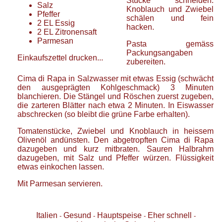
Stücke schneiden.
Salz
Knoblauch und Zwiebel
Pfeffer
schälen und fein
2
EL
Essig
hacken.
2
EL
Zitronensaft
Parmesan
Pasta gemäss
Packungsangaben
Einkaufszettel drucken...
zubereiten.
Cima di Rapa in Salzwasser mit etwas Essig (schwächt
den ausgeprägten Kohlgeschmack) 3 Minuten
blanchieren. Die Stängel und Röschen zuerst zugeben,
die zarteren Blätter nach etwa 2 Minuten. In Eiswasser
abschrecken (so bleibt die grüne Farbe erhalten).
Tomatenstücke, Zwiebel und Knoblauch in heissem
Olivenöl andünsten. Den abgetropften Cima di Rapa
dazugeben und kurz mitbraten. Sauren Halbrahm
dazugeben, mit Salz und Pfeffer würzen. Flüssigkeit
etwas einkochen lassen.
Mit Parmesan servieren.
Italien
Gesund
Hauptspeise
Eher schnell
-
-
-
-