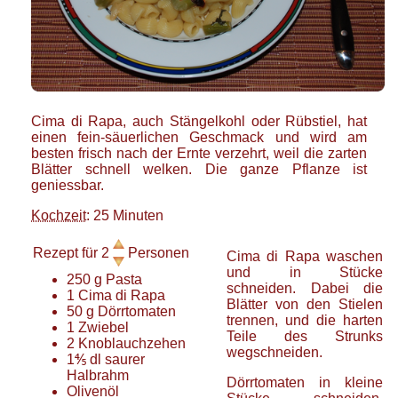
Cima di Rapa, auch Stängelkohl oder Rübstiel, hat
einen fein-säuerlichen Geschmack und wird am
besten frisch nach der Ernte verzehrt, weil die zarten
Blätter schnell welken. Die ganze Pflanze ist
geniessbar.
Kochzeit
: 25 Minuten
Rezept für
2
Personen
Cima di Rapa waschen
und in Stücke
250
g
Pasta
schneiden. Dabei die
1
Cima di Rapa
Blätter von den Stielen
50
g
Dörrtomaten
trennen, und die harten
1
Zwiebel
Teile des Strunks
2
Knoblauchzehen
wegschneiden.
1⅘
dl
saurer
Halbrahm
Dörrtomaten in kleine
Olivenöl