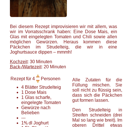
Bei diesem Rezept improvisieren wir mit allem, was
wir im Vorratsschrank haben: Eine Dose Mais, ein
Glas mit eingelegten Tomaten und Chili sowie allen
möglichen Gewürzen. Heraus kommen diese
Päckchen im Strudelteig, die wir in eine
Joghurtsauce dippen – mmmh!
Kochzeit
: 30 Minuten
Back-/Wartezeit
: 20 Minuten
Rezept für
4
Personen
Alle Zutaten für die
Füllung mischen. Sie
4
Blätter
Strudelteig
soll nicht zu flüssig sein,
1
Dose
Mais
dass sich die Päckchen
1
Glas
scharfe,
gut formen lassen.
eingelegte Tomaten
Gewürze nach
Den Strudelteig in
Belieben
Streifen schneiden (drei
---
Mal so lang wie breit). Im
1⅘
dl
Joghurt
oberen Drittel etwas