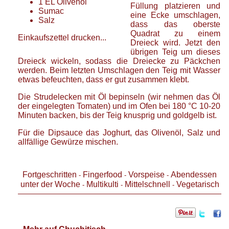
1
EL
Olivenöl
Füllung platzieren und
Sumac
eine Ecke umschlagen,
Salz
dass das oberste
Quadrat zu einem
Einkaufszettel drucken...
Dreieck wird. Jetzt den
übrigen Teig um dieses
Dreieck wickeln, sodass die Dreiecke zu Päckchen
werden. Beim letzten Umschlagen den Teig mit Wasser
etwas befeuchten, dass er gut zusammen klebt.
Die Strudelecken mit Öl bepinseln (wir nehmen das Öl
der eingelegten Tomaten) und im Ofen bei 180 °C 10-20
Minuten backen, bis der Teig knusprig und goldgelb ist.
Für die Dipsauce das Joghurt, das Olivenöl, Salz und
allfällige Gewürze mischen.
Fortgeschritten
Fingerfood
Vorspeise
Abendessen
-
-
-
unter der Woche
Multikulti
Mittelschnell
Vegetarisch
-
-
-