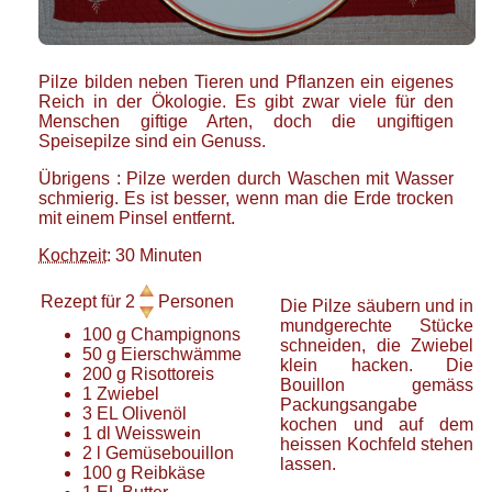
Pilze bilden neben Tieren und Pflanzen ein eigenes
Reich in der Ökologie. Es gibt zwar viele für den
Menschen giftige Arten, doch die ungiftigen
Speisepilze sind ein Genuss.
Übrigens : Pilze werden durch Waschen mit Wasser
schmierig. Es ist besser, wenn man die Erde trocken
mit einem Pinsel entfernt.
Kochzeit
: 30 Minuten
Rezept für
2
Personen
Die Pilze säubern und in
mundgerechte Stücke
100
g
Champignons
schneiden, die Zwiebel
50
g
Eierschwämme
klein hacken. Die
200
g
Risottoreis
Bouillon gemäss
1
Zwiebel
Packungsangabe
3
EL
Olivenöl
kochen und auf dem
1
dl
Weisswein
heissen Kochfeld stehen
2
l
Gemüsebouillon
lassen.
100
g
Reibkäse