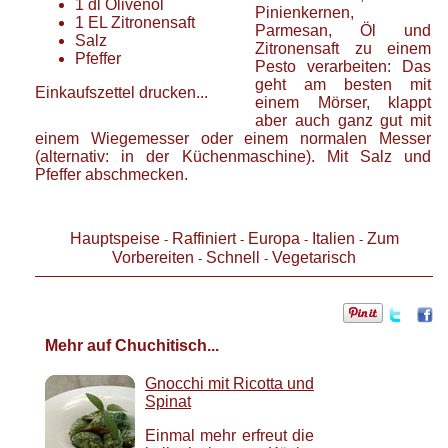
1
dl
Olivenöl
Pinienkernen,
1
EL
Zitronensaft
Parmesan, Öl und
Salz
Zitronensaft zu einem
Pfeffer
Pesto verarbeiten: Das
geht am besten mit
Einkaufszettel drucken...
einem Mörser, klappt
aber auch ganz gut mit
einem Wiegemesser oder einem normalen Messer
(alternativ: in der Küchenmaschine). Mit Salz und
Pfeffer abschmecken.
Hauptspeise
Raffiniert
Europa
Italien
Zum
-
-
-
-
Vorbereiten
Schnell
Vegetarisch
-
-
Mehr auf Chuchitisch...
Gnocchi mit Ricotta und
Spinat
Einmal mehr erfreut die