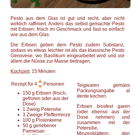
Pesto aus dem Glas ist gut und recht, aber nicht
wirklich raffiniert. Anders das selbst gemachte Pesto
mit Erbsen: frisch im Geschmack und fast so einfach
wie aus dem Glas.
Die Erbsen geben dem Pesto zudem Substanz,
sodass es etwas leichter ist als das klassische Pesto
Genovese, wo Basilikum eingearbeitet wird und vor
allem die Nüsse zur Masse beitragen.
Kochzeit
: 15 Minuten
Rezept für
4
Personen
Teigwaren gemäss
Packungsangabe al
150
g
Erbsen
(frisch,
dente kochen.
gefroren oder aus der
Dose)
Erbsen bissfest garen
1
Zweig
Petersilie
(oder ebenso aus der
3
Zweige
Pfefferminze
Dose nehmen) und
100
g
Pinienkerne
zusammen mit der
50
g
geriebener
Petersilie,
Parmesan
Minzenblättern, den