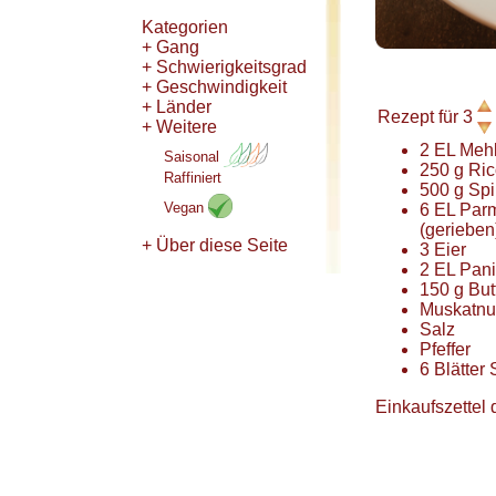
Kategorien
+ Gang
+ Schwierigkeitsgrad
+ Geschwindigkeit
+ Länder
Rezept für
3
+ Weitere
2
EL
Meh
Saisonal
250
g
Ric
Raffiniert
500
g
Spi
Vegan
6
EL
Par
(gerieben
+ Über diese Seite
3
Eier
2
EL
Pani
150
g
But
Muskatnu
Salz
Pfeffer
6
Blätter
Einkaufszettel 