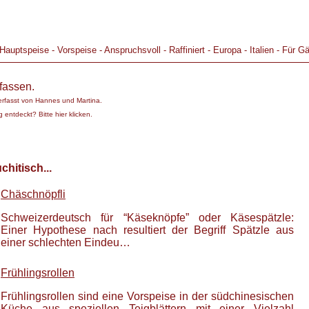
Hauptspeise
-
Vorspeise
-
Anspruchsvoll
-
Raffiniert
-
Europa
-
Italien
-
Für Gä
fassen.
erfasst von
Hannes und Martina
.
 entdeckt? Bitte hier klicken.
hitisch...
Chäschnöpfli
Schweizerdeutsch für “Käseknöpfe” oder Käsespätzle:
Einer Hypothese nach resultiert der Begriff Spätzle aus
einer schlechten Eindeu…
Frühlingsrollen
Frühlingsrollen sind eine Vorspeise in der südchinesischen
Küche aus speziellen Teigblättern mit einer Vielzahl