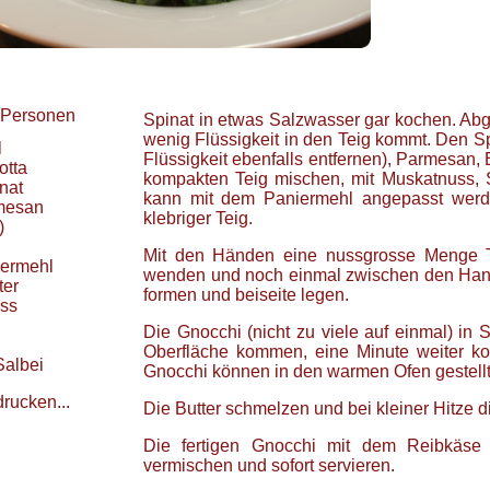
Personen
Spinat in etwas Salzwasser gar kochen. Abg
wenig Flüssigkeit in den Teig kommt. Den Spi
l
Flüssigkeit ebenfalls entfernen), Parmesan,
otta
kompakten Teig mischen, mit Muskatnuss, S
nat
kann mit dem Paniermehl angepasst werden
mesan
klebriger Teig.
)
Mit den Händen eine nussgrosse Menge T
ermehl
wenden und noch einmal zwischen den Hand
ter
formen und beiseite legen.
ss
Die Gnocchi (nicht zu viele auf einmal) in
Oberfläche kommen, eine Minute weiter k
Salbei
Gnocchi können in den warmen Ofen gestellt w
drucken...
Die Butter schmelzen und bei kleiner Hitze di
Die fertigen Gnocchi mit dem Reibkäse u
vermischen und sofort servieren.