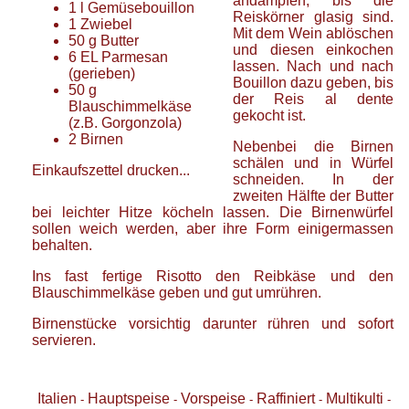
andämpfen, bis die
1
l
Gemüsebouillon
Reiskörner glasig sind.
1
Zwiebel
Mit dem Wein ablöschen
50
g
Butter
und diesen einkochen
6
EL
Parmesan
lassen. Nach und nach
(gerieben)
Bouillon dazu geben, bis
50
g
der Reis al dente
Blauschimmelkäse
gekocht ist.
(z.B. Gorgonzola)
2
Birnen
Nebenbei die Birnen
schälen und in Würfel
Einkaufszettel drucken...
schneiden. In der
zweiten Hälfte der Butter
bei leichter Hitze köcheln lassen. Die Birnenwürfel
sollen weich werden, aber ihre Form einigermassen
behalten.
Ins fast fertige Risotto den Reibkäse und den
Blauschimmelkäse geben und gut umrühren.
Birnenstücke vorsichtig darunter rühren und sofort
servieren.
Italien
Hauptspeise
Vorspeise
Raffiniert
Multikulti
-
-
-
-
-