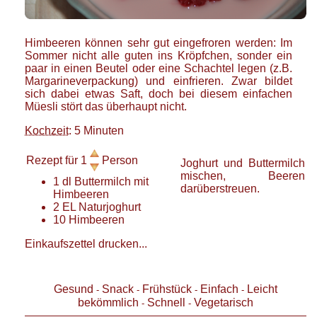
Himbeeren können sehr gut eingefroren werden: Im
Sommer nicht alle guten ins Kröpfchen, sonder ein
paar in einen Beutel oder eine Schachtel legen (z.B.
Margarineverpackung) und einfrieren. Zwar bildet
sich dabei etwas Saft, doch bei diesem einfachen
Müesli stört das überhaupt nicht.
Kochzeit
: 5 Minuten
Rezept für
1
Person
Joghurt und Buttermilch
mischen, Beeren
1
dl
Buttermilch mit
darüberstreuen.
Himbeeren
2
EL
Naturjoghurt
10
Himbeeren
Einkaufszettel drucken...
Gesund
Snack
Frühstück
Einfach
Leicht
-
-
-
-
bekömmlich
Schnell
Vegetarisch
-
-