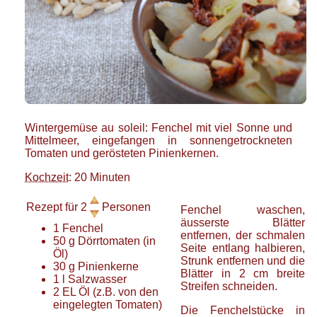
Wintergemüse au soleil: Fenchel mit viel Sonne und
Mittelmeer, eingefangen in sonnengetrockneten
Tomaten und gerösteten Pinienkernen.
Kochzeit
: 20 Minuten
Rezept für
2
Personen
Fenchel waschen,
äusserste Blätter
1
Fenchel
entfernen, der schmalen
50
g
Dörrtomaten
(in
Seite entlang halbieren,
Öl)
Strunk entfernen und die
30
g
Pinienkerne
Blätter in 2 cm breite
1
l
Salzwasser
Streifen schneiden.
2
EL
Öl
(z.B. von den
eingelegten Tomaten)
Die Fenchelstücke in