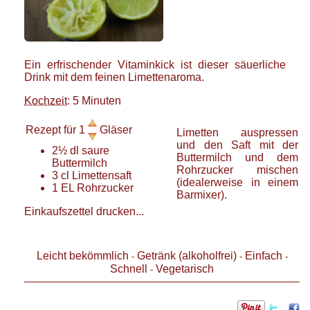
Ein erfrischender Vitaminkick ist dieser säuerliche
Drink mit dem feinen Limettenaroma.
Kochzeit
: 5 Minuten
Rezept für
1
Gläser
Limetten auspressen
und den Saft mit der
2½
dl
saure
Buttermilch und dem
Buttermilch
Rohrzucker mischen
3
cl
Limettensaft
(idealerweise in einem
1
EL
Rohrzucker
Barmixer).
Einkaufszettel drucken...
Leicht bekömmlich
Getränk (alkoholfrei)
Einfach
-
-
-
Schnell
Vegetarisch
-