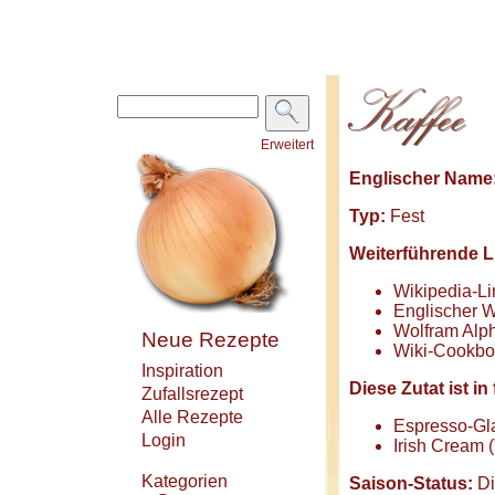
Erweitert
Englischer Name
Typ:
Fest
Weiterführende L
Wikipedia-Li
Englischer W
Wolfram Alph
Neue Rezepte
Wiki-Cookbo
Inspiration
Diese Zutat ist 
Zufallsrezept
Alle Rezepte
Espresso-Gl
Login
Irish Cream (
Kategorien
Saison-Status:
Di