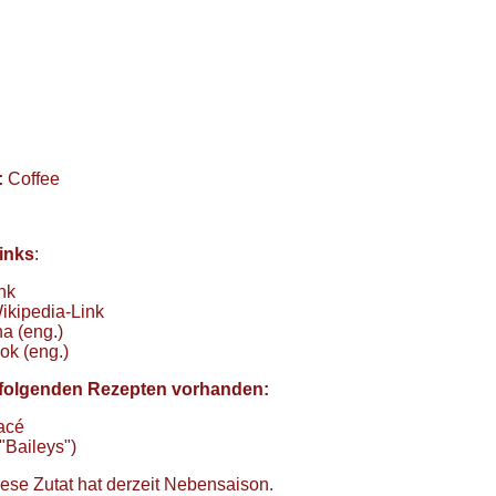
:
Coffee
inks
:
nk
ikipedia-Link
a (eng.)
ok (eng.)
in folgenden Rezepten vorhanden:
acé
"Baileys")
ese Zutat hat derzeit Nebensaison.