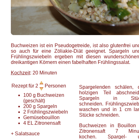
Buchweizen ist ein Pseudogetreide, ist also glutenfrei un
so auch für eine Zöliakie-Diät geeignet. Spargeln un
Frühlingszwiebeln ergeben mit diesen wunderschönen
dreikantigen Körnern einen fabelhaften Frühlingssalat.
Kochzeit
: 20 Minuten
Rezept für
2
Personen
Spargelenden schälen, 
holzigen Teil abschneid
100
g
Buchweizen
Spargeln in Stüc
(geschält)
schneiden. Frühlingszwieb
200
g
Spargeln
waschen und in 1 cm la
2
Frühlingszwiebeln
Stücke schneiden.
Gemüsebouillon
4
EL
Zitronensaft
Buchweizen in Bouillon 
Zitronensaft 7 Minu
+
Salatsauce
kochen. Spargel- 