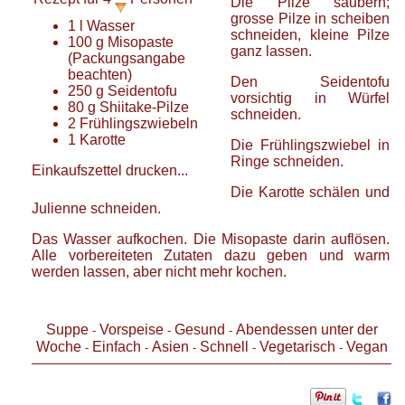
Die Pilze säubern;
grosse Pilze in scheiben
1
l
Wasser
schneiden, kleine Pilze
100
g
Misopaste
ganz lassen.
(Packungsangabe
beachten)
Den Seidentofu
250
g
Seidentofu
vorsichtig in Würfel
80
g
Shiitake-Pilze
schneiden.
2
Frühlingszwiebeln
1
Karotte
Die Frühlingszwiebel in
Ringe schneiden.
Einkaufszettel drucken...
Die Karotte schälen und
Julienne schneiden.
Das Wasser aufkochen. Die Misopaste darin auflösen.
Alle vorbereiteten Zutaten dazu geben und warm
werden lassen, aber nicht mehr kochen.
Suppe
Vorspeise
Gesund
Abendessen unter der
-
-
-
Woche
Einfach
Asien
Schnell
Vegetarisch
Vegan
-
-
-
-
-