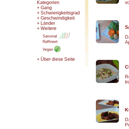
Kategorien
v
+ Gang
+ Schwierigkeitsgrad
+ Geschwindigkeit
+ Länder
S
+ Weitere
Saisonal
D
Raffiniert
A
Vegan
+ Über diese Seite
C
R
t
K
Da
P