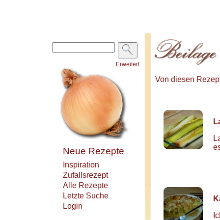
Erweitert
Von diesen Rezepte
L
L
e
Neue Rezepte
Inspiration
Zufallsrezept
Alle Rezepte
Letzte Suche
K
Login
I