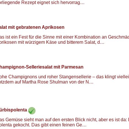
orliegende Rezept eignet sich hervorrag…
alat mit gebratenen Aprikosen
as ist ein Fest für die Sinne mit einer Kombination an Geschm
prikosen mit würzigem Käse und bitterem Salat, d…
hampignon-Selleriesalat mit Parmesan
ohe Champignons und roher Stangensellerie – das klingt viellei
rotzdem auf Martha Rose Shulman von der N…
ürbispolenta
s Gemüse sieht man auf den ersten Blick nicht, aber es ist da: D
olenta gekocht. Das gibt einen feinen Ge…