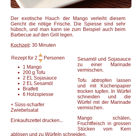
Der exotische Hauch der Mango verleiht diesem
Gericht die nötige Frische. Die Spiesse sind sehr
hübsch, und man kann sie zum Beispiel auch beim
Barbecue auf den Grill legen.
Kochzeit
: 30 Minuten
Rezept für
2
Personen
Sesamöl und Sojasauce
zu einer Marinade
1
Mango
vermischen.
200
g
Tofu
2
EL
Sojasauce
Tofu abtropfen lassen
2
EL
Sesamöl
und mit Küchenpapier
Bratfett
trocken tupfen. In Würfel
6
Holzspiesse
schneiden und die
Würfel mit der Marinade
+
Süss-scharfer
vermischen.
Zwiebelsalat
Mango schälen,
Einkaufszettel drucken...
Fruchtfleisch in grossen
Stücken vom Kern
ablösen und zu Würfeln schneiden.