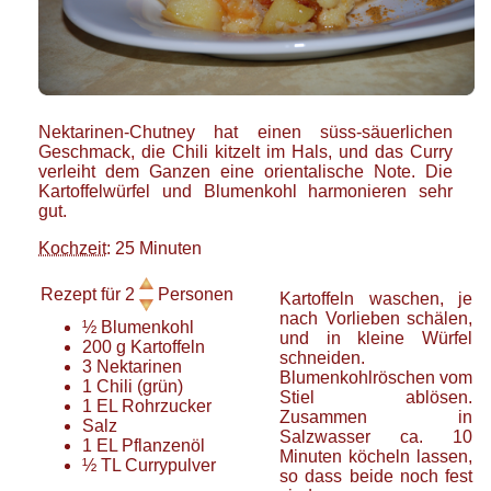
Nektarinen-Chutney hat einen süss-säuerlichen
Geschmack, die Chili kitzelt im Hals, und das Curry
verleiht dem Ganzen eine orientalische Note. Die
Kartoffelwürfel und Blumenkohl harmonieren sehr
gut.
Kochzeit
: 25 Minuten
Rezept für
2
Personen
Kartoffeln waschen, je
nach Vorlieben schälen,
½
Blumenkohl
und in kleine Würfel
200
g
Kartoffeln
schneiden.
3
Nektarinen
Blumenkohlröschen vom
1
Chili
(grün)
Stiel ablösen.
1
EL
Rohrzucker
Zusammen in
Salz
Salzwasser ca. 10
1
EL
Pflanzenöl
Minuten köcheln lassen,
½
TL
Currypulver
so dass beide noch fest