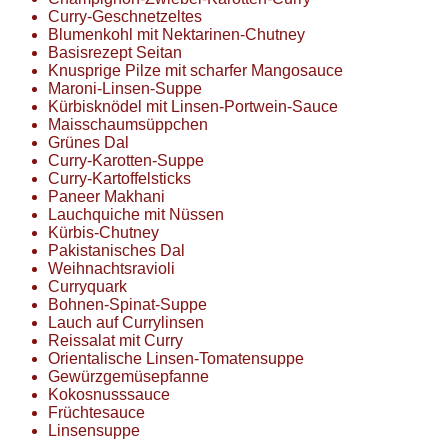
Curry-Geschnetzeltes
Blumenkohl mit Nektarinen-Chutney
Basisrezept Seitan
Knusprige Pilze mit scharfer Mangosauce
Maroni-Linsen-Suppe
Kürbisknödel mit Linsen-Portwein-Sauce
Maisschaumsüppchen
Grünes Dal
Curry-Karotten-Suppe
Curry-Kartoffelsticks
Paneer Makhani
Lauchquiche mit Nüssen
Kürbis-Chutney
Pakistanisches Dal
Weihnachtsravioli
Curryquark
Bohnen-Spinat-Suppe
Lauch auf Currylinsen
Reissalat mit Curry
Orientalische Linsen-Tomatensuppe
Gewürzgemüsepfanne
Kokosnusssauce
Früchtesauce
Linsensuppe