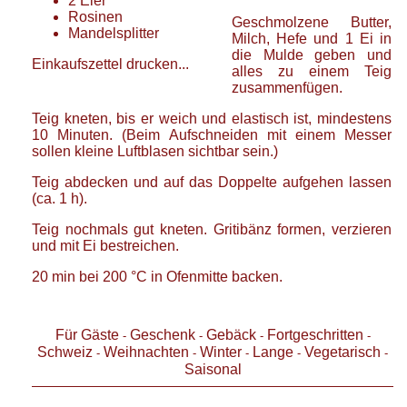
2
Eier
Rosinen
Geschmolzene Butter,
Mandelsplitter
Milch, Hefe und 1 Ei in
die Mulde geben und
Einkaufszettel drucken...
alles zu einem Teig
zusammenfügen.
Teig kneten, bis er weich und elastisch ist, mindestens
10 Minuten. (Beim Aufschneiden mit einem Messer
sollen kleine Luftblasen sichtbar sein.)
Teig abdecken und auf das Doppelte aufgehen lassen
(ca. 1 h).
Teig nochmals gut kneten. Gritibänz formen, verzieren
und mit Ei bestreichen.
20 min bei 200 °C in Ofenmitte backen.
Für Gäste
Geschenk
Gebäck
Fortgeschritten
-
-
-
-
Schweiz
Weihnachten
Winter
Lange
Vegetarisch
-
-
-
-
-
Saisonal