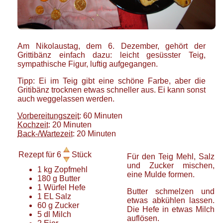
Am Nikolaustag, dem 6. Dezember, gehört der
Grittibänz einfach dazu: leicht gesüsster Teig,
sympathische Figur, luftig aufgegangen.
Tipp: Ei im Teig gibt eine schöne Farbe, aber die
Gritibänz trocknen etwas schneller aus. Ei kann sonst
auch weggelassen werden.
Vorbereitungszeit
: 60 Minuten
Kochzeit
: 20 Minuten
Back-/Wartezeit
: 20 Minuten
Rezept für
6
Stück
Für den Teig Mehl, Salz
und Zucker mischen,
1
kg
Zopfmehl
eine Mulde formen.
180
g
Butter
1
Würfel
Hefe
Butter schmelzen und
1
EL
Salz
etwas abkühlen lassen.
60
g
Zucker
Die Hefe in etwas Milch
5
dl
Milch
auflösen.