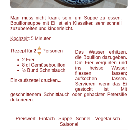
Man muss nicht krank sein, um Suppe zu essen.
Bouillonsuppe mit Ei ist ein Klassiker, sehr schnell
zuzubereiten und kinderleicht.
Kochzeit
: 5 Minuten
Rezept für
2
Personen
Das Wasser erhitzen,
die Bouillon dazugeben.
2
Eier
Die Eier verquirlen und
8
dl
Gemüsebouillon
ins heisse Wasser
½
Bund
Schnittlauch
fliessen lassen;
aufkochen lassen.
Einkaufszettel drucken...
Servieren, wenn das Ei
gestockt ist. Mit
geschnittenem Schnittlauch oder gehackter Petersilie
dekorieren.
Preiswert
Einfach
Suppe
Schnell
Vegetarisch
-
-
-
-
-
Saisonal