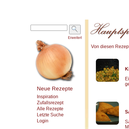
Erweitert
Von diesen Rezepte
K
E
g
Neue Rezepte
Inspiration
Zufallsrezept
Alle Rezepte
S
Letzte Suche
Login
Sa
M