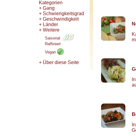
Kategorien
+ Gang
+ Schwierigkeitsgrad
+ Geschwindigkeit
N
+ Länder
+ Weitere
Ka
Saisonal
m
Raffiniert
Vegan
+ Über diese Seite
G
I
a
B
I
G