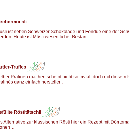
irchermüesli
üsli ist neben Schweizer Schokolade und Fondue eine der Schw
erden. Heute ist Müsli wesentlicher Bestan…
utter-Truffes
elber Pralinen machen scheint nicht so trivial, doch mit diesem
ralinés ganz einfach herstellen.
efüllte Röstitätschli
ls Alternative zur klassischen
Rösti
hier ein Rezept mit Dörrtom
ignen…