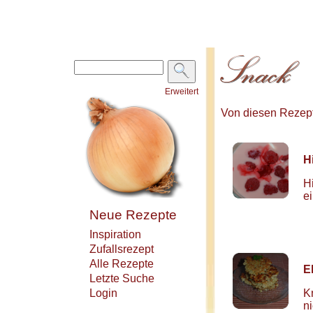
Erweitert
Von diesen Rezepte
H
H
e
Neue Rezepte
Inspiration
Zufallsrezept
Alle Rezepte
E
Letzte Suche
Login
K
ni