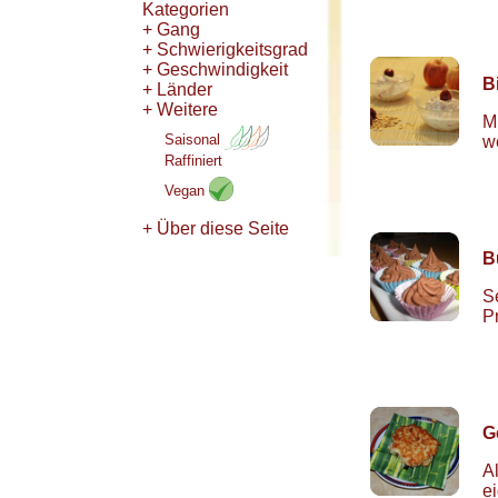
Kategorien
+ Gang
+ Schwierigkeitsgrad
+ Geschwindigkeit
B
+ Länder
+ Weitere
M
Saisonal
w
Raffiniert
Vegan
+ Über diese Seite
B
S
P
G
A
e