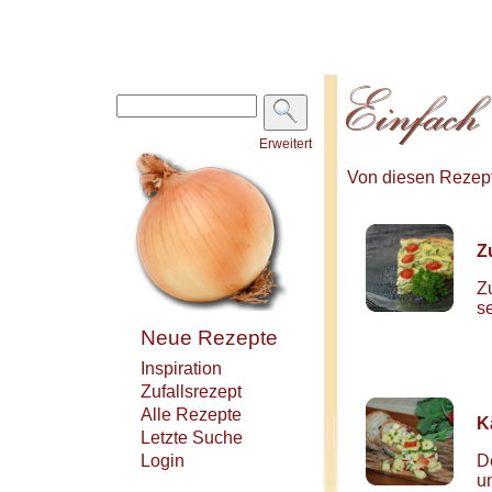
Erweitert
Von diesen Rezepte
Z
Z
s
Neue Rezepte
Inspiration
Zufallsrezept
Alle Rezepte
K
Letzte Suche
Login
D
u