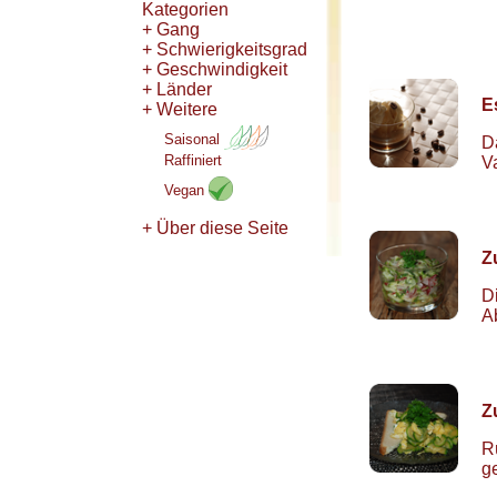
Kategorien
+ Gang
+ Schwierigkeitsgrad
+ Geschwindigkeit
+ Länder
E
+ Weitere
Saisonal
D
Raffiniert
V
Vegan
+ Über diese Seite
Z
D
A
Z
R
g