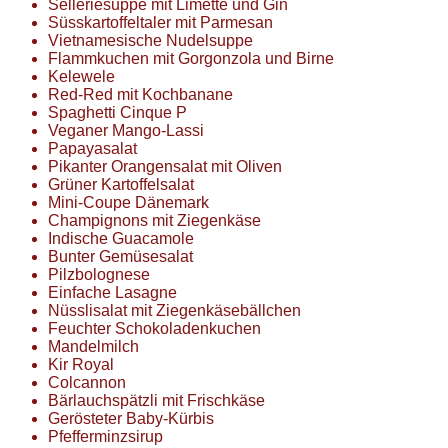
Selleriesuppe mit Limette und Gin
Süsskartoffeltaler mit Parmesan
Vietnamesische Nudelsuppe
Flammkuchen mit Gorgonzola und Birne
Kelewele
Red-Red mit Kochbanane
Spaghetti Cinque P
Veganer Mango-Lassi
Papayasalat
Pikanter Orangensalat mit Oliven
Grüner Kartoffelsalat
Mini-Coupe Dänemark
Champignons mit Ziegenkäse
Indische Guacamole
Bunter Gemüsesalat
Pilzbolognese
Einfache Lasagne
Nüsslisalat mit Ziegenkäsebällchen
Feuchter Schokoladenkuchen
Mandelmilch
Kir Royal
Colcannon
Bärlauchspätzli mit Frischkäse
Gerösteter Baby-Kürbis
Pfefferminzsirup