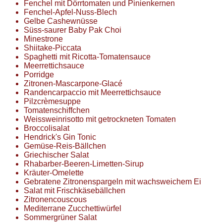
Fenchel mit Dörrtomaten und Pinienkernen
Fenchel-Apfel-Nuss-Blech
Gelbe Cashewnüsse
Süss-saurer Baby Pak Choi
Minestrone
Shiitake-Piccata
Spaghetti mit Ricotta-Tomatensauce
Meerrettichsauce
Porridge
Zitronen-Mascarpone-Glacé
Randencarpaccio mit Meerrettichsauce
Pilzcrèmesuppe
Tomatenschiffchen
Weissweinrisotto mit getrockneten Tomaten
Broccolisalat
Hendrick's Gin Tonic
Gemüse-Reis-Bällchen
Griechischer Salat
Rhabarber-Beeren-Limetten-Sirup
Kräuter-Omelette
Gebratene Zitronenspargeln mit wachsweichem Ei
Salat mit Frischkäsebällchen
Zitronencouscous
Mediterrane Zucchettiwürfel
Sommergrüner Salat