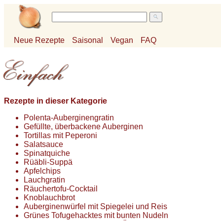
Neue Rezepte
Saisonal
Vegan
FAQ
Rezepte in dieser Kategorie
Polenta-Auberginengratin
Gefüllte, überbackene Auberginen
Tortillas mit Peperoni
Salatsauce
Spinatquiche
Rüäbli-Suppä
Apfelchips
Lauchgratin
Räuchertofu-Cocktail
Knoblauchbrot
Auberginenwürfel mit Spiegelei und Reis
Grünes Tofugehacktes mit bunten Nudeln