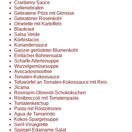
Cranberry Sauce
Selleriebraten
Gebratene Pilze mit Gemüse
Gebratener Rosenkohl
Omelette mit Kartoffeln
Blaukraut
Salsa Verde
Kürbistacos
Koriandersauce
Ganzer gerösteter Blumenkohl
Einfacher Bohnensalat
Scharfe Allerleisuppe
Wurzelgemüsesuppe
Avocadosmoothie
Tomaten-Kokossauce
Tofuwürfel an Tomaten-Kokossauce mit Reis
Jícama
Rosmarin-Olivenöl-Schokokuchen
Röstbroccoli mit Tomatenpasta
Tomatenketchup
Pasta mit Röstzitronen
Agua de Tamarindo
Kokos-Spargelsuppe
Senf-Vinaigrette
Spargel-Edamame-Salat