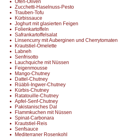
Ofen-Oliven
Zucchetti-Haselnuss-Pesto
Trauben-Tofu
Kürbissauce
Joghurt mit glasierten Feigen
Folienkartoffeln
Safrankartoffelsalat
Linsencurry mit Auberginen und Cherrytomaten
Krautstiel-Omelette
Labneh
Senfrisotto
Lauchquiche mit Nüssen
Feigenmousse
Mango-Chutney
Dattel-Chutney
Rüäbli-Ingwer-Chutney
Kürbis-Chutney
Ratatouille-Chutney
Apfel-Senf-Chutney
Pakistanisches Dal
Flammkuchen mit Nüssen
Spinat-Carbonara
Krautstiel-Reis
Senfsauce
Mediterraner Rosenkohl