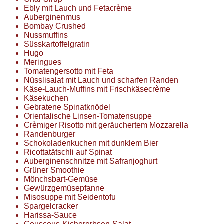
Ebly mit Lauch und Fetacrème
Auberginenmus
Bombay Crushed
Nussmuffins
Süsskartoffelgratin
Hugo
Meringues
Tomatengersotto mit Feta
Nüsslisalat mit Lauch und scharfen Randen
Käse-Lauch-Muffins mit Frischkäsecrème
Käsekuchen
Gebratene Spinatknödel
Orientalische Linsen-Tomatensuppe
Crèmiger Risotto mit geräuchertem Mozzarella
Randenburger
Schokoladenkuchen mit dunklem Bier
Ricottatätschli auf Spinat
Auberginenschnitze mit Safranjoghurt
Grüner Smoothie
Mönchsbart-Gemüse
Gewürzgemüsepfanne
Misosuppe mit Seidentofu
Spargelcracker
Harissa-Sauce