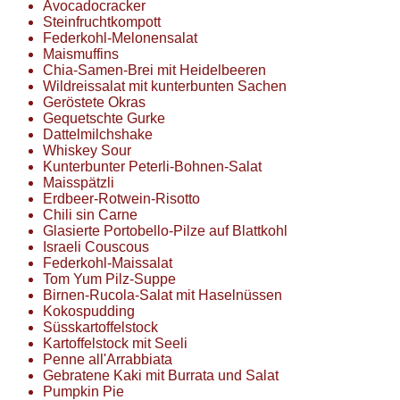
Avocadocracker
Steinfruchtkompott
Federkohl-Melonensalat
Maismuffins
Chia-Samen-Brei mit Heidelbeeren
Wildreissalat mit kunterbunten Sachen
Geröstete Okras
Gequetschte Gurke
Dattelmilchshake
Whiskey Sour
Kunterbunter Peterli-Bohnen-Salat
Maisspätzli
Erdbeer-Rotwein-Risotto
Chili sin Carne
Glasierte Portobello-Pilze auf Blattkohl
Israeli Couscous
Federkohl-Maissalat
Tom Yum Pilz-Suppe
Birnen-Rucola-Salat mit Haselnüssen
Kokospudding
Süsskartoffelstock
Kartoffelstock mit Seeli
Penne all'Arrabbiata
Gebratene Kaki mit Burrata und Salat
Pumpkin Pie