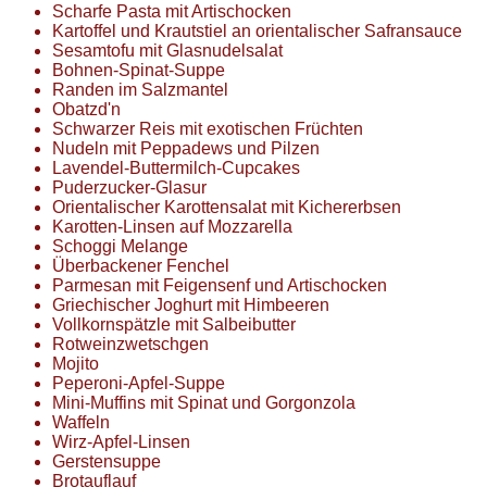
Scharfe Pasta mit Artischocken
Kartoffel und Krautstiel an orientalischer Safransauce
Sesamtofu mit Glasnudelsalat
Bohnen-Spinat-Suppe
Randen im Salzmantel
Obatzd'n
Schwarzer Reis mit exotischen Früchten
Nudeln mit Peppadews und Pilzen
Lavendel-Buttermilch-Cupcakes
Puderzucker-Glasur
Orientalischer Karottensalat mit Kichererbsen
Karotten-Linsen auf Mozzarella
Schoggi Melange
Überbackener Fenchel
Parmesan mit Feigensenf und Artischocken
Griechischer Joghurt mit Himbeeren
Vollkornspätzle mit Salbeibutter
Rotweinzwetschgen
Mojito
Peperoni-Apfel-Suppe
Mini-Muffins mit Spinat und Gorgonzola
Waffeln
Wirz-Apfel-Linsen
Gerstensuppe
Brotauflauf