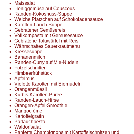
Maissalat
Honiggemüse auf Couscous
Randen-Kokosnuss-Suppe
Weiche Plätzchen auf Schokoladensauce
Karotten-Lauch-Suppe
Gebratener Gemüsereis
Vollkornpasta mit Gemüsesauce
Gebratene Tofuwürfel mit Reis
Währschaftes Sauerkrautmenü
Kressesuppe
Bananenmilch
Randen-Curry auf Mie-Nudeln
Fotzelschnitten
Himbeerfrühstück
Apfelmus
Violette Karotten mit Eiernudeln
Orangenmüesli
Kürbis-Karotten-Püree
Randen-Lauch-Hirse
Orangen-Apfel-Smoothie
Mangocrème
Kartoffelgratin
Bärlauchpesto
Waldorfsalat
Panierte Champignons mit Kartoffelschnitzen und