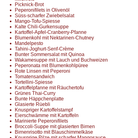
Picknick-Brot
Peperonifilets in Olivenöl
Süss-scharfer Zwiebelsalat
Mango-Tofu-Spiesse
Kalte Chili-Gurkensuppe
Kartoffel-Apfel-Cranberry-Pfanne
Blumenkohl mit Nektarinen-Chutney
Mandelpesto
Tahini-Joghurt-Senf-Crème
Bunter Sommersalat mit Quinoa
Wakamesuppe mit Lauch und Buchweizen
Peperonata mit Blumenkohlpüree
Rote Linsen mit Peperoni
Tomatensandwich
Tortellini-Spiesse
Kartoffelpfanne mit Räuchertofu
Grünes Thai-Curry
Bunte Häppchenplatte
Glasierte Rüebli
Knuspriger Kartoffelstampf
Eierschwämme mit Kartoffeln
Marinierte Peperonifilets
Broccoli-Suppe mit glasierten Birnen
Birnenrisotto mit Blauschimmelkäse
Knusprige Pilze mit scharfer Mangosauce