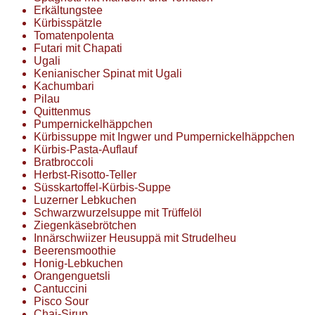
Erkältungstee
Kürbisspätzle
Tomatenpolenta
Futari mit Chapati
Ugali
Kenianischer Spinat mit Ugali
Kachumbari
Pilau
Quittenmus
Pumpernickelhäppchen
Kürbissuppe mit Ingwer und Pumpernickelhäppchen
Kürbis-Pasta-Auflauf
Bratbroccoli
Herbst-Risotto-Teller
Süsskartoffel-Kürbis-Suppe
Luzerner Lebkuchen
Schwarzwurzelsuppe mit Trüffelöl
Ziegenkäsebrötchen
Innärschwiizer Heusuppä mit Strudelheu
Beerensmoothie
Honig-Lebkuchen
Orangenguetsli
Cantuccini
Pisco Sour
Chai-Sirup