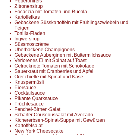
Peperonireis
Zitronensirup
Focaccia mit Tomaten und Rucola
Kartoffelkas
Gebackene Süsskartoffeln mit Frühlingszwiebeln und
Feigen
Tortilla-Fladen
Ingwersirup
Süssmostcrème
Überbackene Champignons
Gebackene Auberginen mit Buttermilchsauce
Verlorenes Ei mit Spinat auf Toast
Getrocknete Tomaten mit Schokolade
Sauerkraut mit Cranberries und Apfel
Orecchiette mit Spinat und Käse
Knuspermüsli
Eiersauce
Cocktailsauce
Pikante Quarksauce
Früchtesauce
Fenchel-Birnen-Salat
Scharfer Couscoussalat mit Avocado
Kichererbsen-Spinat-Suppe mit Gewürzen
Kartoffelsalat
New York Cheesecake