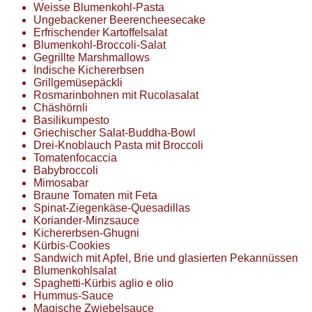
Weisse Blumenkohl-Pasta
Ungebackener Beerencheesecake
Erfrischender Kartoffelsalat
Blumenkohl-Broccoli-Salat
Gegrillte Marshmallows
Indische Kichererbsen
Grillgemüsepäckli
Rosmarinbohnen mit Rucolasalat
Chäshörnli
Basilikumpesto
Griechischer Salat-Buddha-Bowl
Drei-Knoblauch Pasta mit Broccoli
Tomatenfocaccia
Babybroccoli
Mimosabar
Braune Tomaten mit Feta
Spinat-Ziegenkäse-Quesadillas
Koriander-Minzsauce
Kichererbsen-Ghugni
Kürbis-Cookies
Sandwich mit Apfel, Brie und glasierten Pekannüssen
Blumenkohlsalat
Spaghetti-Kürbis aglio e olio
Hummus-Sauce
Magische Zwiebelsauce