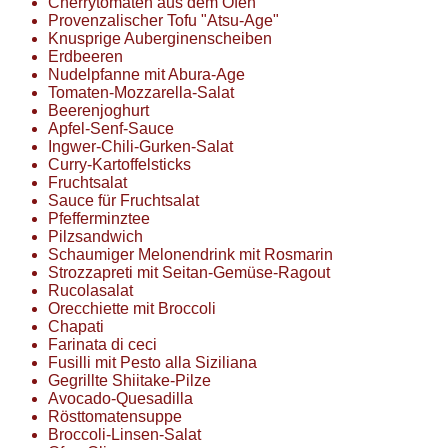
Cherrytomaten aus dem Ofen
Provenzalischer Tofu "Atsu-Age"
Knusprige Auberginenscheiben
Erdbeeren
Nudelpfanne mit Abura-Age
Tomaten-Mozzarella-Salat
Beerenjoghurt
Apfel-Senf-Sauce
Ingwer-Chili-Gurken-Salat
Curry-Kartoffelsticks
Fruchtsalat
Sauce für Fruchtsalat
Pfefferminztee
Pilzsandwich
Schaumiger Melonendrink mit Rosmarin
Strozzapreti mit Seitan-Gemüse-Ragout
Rucolasalat
Orecchiette mit Broccoli
Chapati
Farinata di ceci
Fusilli mit Pesto alla Siziliana
Gegrillte Shiitake-Pilze
Avocado-Quesadilla
Rösttomatensuppe
Broccoli-Linsen-Salat