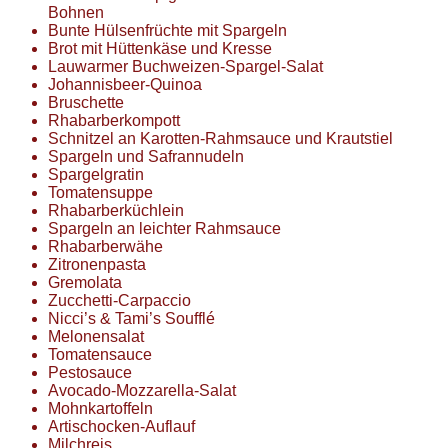
Bohnen
Bunte Hülsenfrüchte mit Spargeln
Brot mit Hüttenkäse und Kresse
Lauwarmer Buchweizen-Spargel-Salat
Johannisbeer-Quinoa
Bruschette
Rhabarberkompott
Schnitzel an Karotten-Rahmsauce und Krautstiel
Spargeln und Safrannudeln
Spargelgratin
Tomatensuppe
Rhabarberküchlein
Spargeln an leichter Rahmsauce
Rhabarberwähe
Zitronenpasta
Gremolata
Zucchetti-Carpaccio
Nicci’s & Tami’s Soufflé
Melonensalat
Tomatensauce
Pestosauce
Avocado-Mozzarella-Salat
Mohnkartoffeln
Artischocken-Auflauf
Milchreis