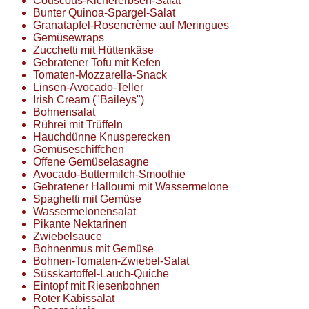
Couscous-Kichererbsen-Salat
Bunter Quinoa-Spargel-Salat
Granatapfel-Rosencrème auf Meringues
Gemüsewraps
Zucchetti mit Hüttenkäse
Gebratener Tofu mit Kefen
Tomaten-Mozzarella-Snack
Linsen-Avocado-Teller
Irish Cream ("Baileys")
Bohnensalat
Rührei mit Trüffeln
Hauchdünne Knusperecken
Gemüseschiffchen
Offene Gemüselasagne
Avocado-Buttermilch-Smoothie
Gebratener Halloumi mit Wassermelone
Spaghetti mit Gemüse
Wassermelonensalat
Pikante Nektarinen
Zwiebelsauce
Bohnenmus mit Gemüse
Bohnen-Tomaten-Zwiebel-Salat
Süsskartoffel-Lauch-Quiche
Eintopf mit Riesenbohnen
Roter Kabissalat