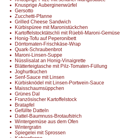
Knusprige Auberginenwürfel
Gersotto
Zucchetti-Pfanne
Grilled Cheese Sandwich
Kürbispüree mit Maronistückchen
Kartoffelstocktätschli mit Rüebli-Maroni-Gemüse
Honig-Tofu auf Peperonibett
Dörrtomaten-Frischkäse-Wrap
Quark-Schraubenbrot
Maroni-Linsen-Suppe
Nüsslisalat an Honig-Vinaigrette
Blätterteigtasche mit Pilz-Tomaten-Füllung
Joghurtkuchen
Senf-Sauce mit Linsen
Kürbisknödel mit Linsen-Portwein-Sauce
Maisschaumsüppchen
Grünes Dal
Französischer Kartoffelstock
Bratapfel
Gefüllte Datteln
Dattel-Baumnuss-Brotaufstrich
Wintergemüse aus dem Ofen
Wintergratin
Spiegelei mit Sprossen