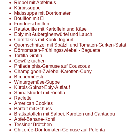
Riebel mit Apfelmus
Kürbissuppe
Maissuppe mit Dörrtomaten
Bouillon mit Ei
Fondueschnitten
Ratatouille mit Kartoffeln und Käse
Ebly mit Auberginenwürfel und Lauch
Cornflakes mit Konfi-Joghurt
Quornschnitzel mit Spätzli und Tomaten-Gurken-Salat
Dörrtomaten-Frühlingszwiebel - Baguette
Tortilla-Gratin
Gewürzkuchen
Philadelphia-Gemüse auf Couscous
Champignon-Zwiebel-Karotten-Curry
Birchermüesli
Wintergemüse-Suppe
Kürbis-Spinat-Ebly-Auflauf
Spinatstrudel mit Ricotta
Raclette
American Cookies
Parfait mit Schuss
Bratkartoffeln mit Salbei, Karotten und Cantadou
Apfel-Banane-Konfi
Tessiner Brötchen
Chicorée-Dörrtomaten-Gemüse auf Polenta