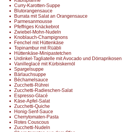
Kabispfanne
Curry-Karotten-Suppe
Blutorangensauce
Burrata mit Salat an Orangensauce
Parmesanmousse
Pfeffriges Knäckebrot
Zwiebel-Mohn-Nudeln
Knoblauch-Champignons
Fenchel mit Hüttenkäse
Topinambur mit Rüäbli
Hüttenkäse-Minipastetchen
Urdinkel-Tagliatelle mit Avocado und Dörraprikosen
Vanilleglacé mit Kürbiskernöl
Spargelsuppe
Bärlauchsuppe
Béchamelsauce
Zucchetti-Rührei
Zucchetti-Radieschen-Salat
Espresso-Glacé
Käse-Apfel-Salat
Zucchetti-Quiche
Honig-Senf-Sauce
Cherrytomaten-Pasta
Rotes Couscous
Zucchetti-Nudeln