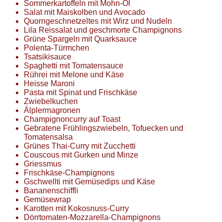
Sommerkartoffeln mit Mohn-Öl
Salat mit Maiskolben und Avocado
Quorngeschnetzeltes mit Wirz und Nudeln
Lila Reissalat und geschmorte Champignons
Grüne Spargeln mit Quarksauce
Polenta-Türmchen
Tsatsikisauce
Spaghetti mit Tomatensauce
Rührei mit Melone und Käse
Heisse Maroni
Pasta mit Spinat und Frischkäse
Zwiebelkuchen
Älplermagronen
Champignoncurry auf Toast
Gebratene Frühlingszwiebeln, Tofuecken und
Tomatensalsa
Grünes Thai-Curry mit Zucchetti
Couscous mit Gurken und Minze
Griessmus
Frischkäse-Champignons
Gschwellti mit Gemüsedips und Käse
Bananenschiffli
Gemüsewrap
Karotten mit Kokosnuss-Curry
Dörrtomaten-Mozzarella-Champignons