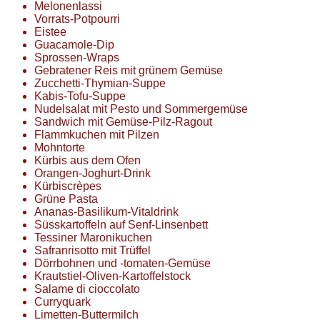
Melonenlassi
Vorrats-Potpourri
Eistee
Guacamole-Dip
Sprossen-Wraps
Gebratener Reis mit grünem Gemüse
Zucchetti-Thymian-Suppe
Kabis-Tofu-Suppe
Nudelsalat mit Pesto und Sommergemüse
Sandwich mit Gemüse-Pilz-Ragout
Flammkuchen mit Pilzen
Mohntorte
Kürbis aus dem Ofen
Orangen-Joghurt-Drink
Kürbiscrèpes
Grüne Pasta
Ananas-Basilikum-Vitaldrink
Süsskartoffeln auf Senf-Linsenbett
Tessiner Maronikuchen
Safranrisotto mit Trüffel
Dörrbohnen und -tomaten-Gemüse
Krautstiel-Oliven-Kartoffelstock
Salame di cioccolato
Curryquark
Limetten-Buttermilch